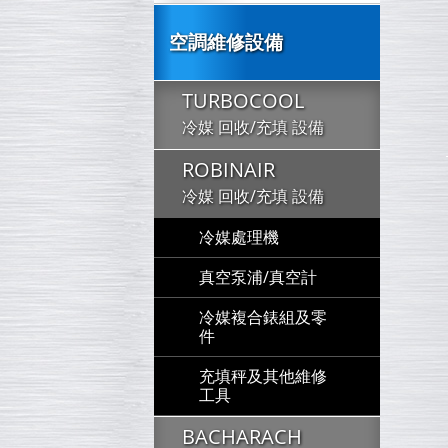
空調維修設備
TURBOCOOL
冷媒 回收/充填 設備
ROBINAIR
冷媒 回收/充填 設備
冷媒處理機
真空泵浦/真空計
冷媒複合錶組及零
件
充填秤及其他維修
工具
BACHARACH