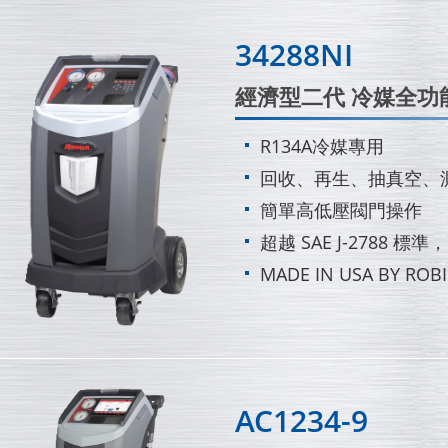
34288NI
經濟型二代 冷媒全功
R134A冷媒專用
回收、再生、抽真空、
簡單高低壓閥門操作
超越 SAE J-2788 標
MADE IN USA BY ROBI
AC1234-9