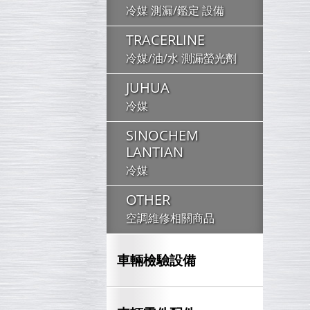
冷媒 測漏/鑑定 設備
TRACERLINE
冷媒/油/水 測漏螢光劑
JUHUA
冷媒
SINOCHEM
LANTIAN
冷媒
OTHER
空調維修相關商品
車輛檢驗設備