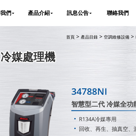
於我們
產品介紹
訊息公告
聯絡我們
首頁
產品目錄
空調維修設備
冷媒處理機
34788NI
智慧型二代 冷媒全功
R134A冷媒專用
回收、再生、抽真空、