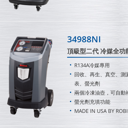
34988NI
頂級型二代 冷媒全功
R134A冷媒專用
回收、再生、真空、測
表、螢光劑
兩個冷凍油壺，可自動
螢光劑充填功能
MADE IN USA BY ROBI