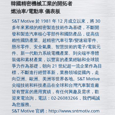
韓國精密機械工業的開拓者
燃油車/電動車 儀表板
S&T Motive 於 1981 年 12 月成立以來，將 30
多年來累積的精密製造技術作為基礎，不斷開
發和製造汽車核心零部件和國防產品，從高信
賴性國防產業、超精密汽車引擎/變速箱零件、
懸吊零件、安全氣囊、智慧技術的電子/電裝元
件、新一代動力系統電機產業、到尖端半導體
裝備和素材產業，以豐富的產業經驗和全球競
爭力作為基礎，朝向 21 世紀超一流企業作為目
標，不斷進行經營革新，業務領域從國內，走
向亞洲、歐洲、美洲等世界各地。S&T Motive
尖端技術和科技產品在全球和台灣汽車製造廠
皆有豐富的應用實績，有任何興趣及需求，歡
迎來電洽詢，電話：02-26083266，我們竭誠
為您服務。
S&T Motive 官網：http://www.sntmotiv.com