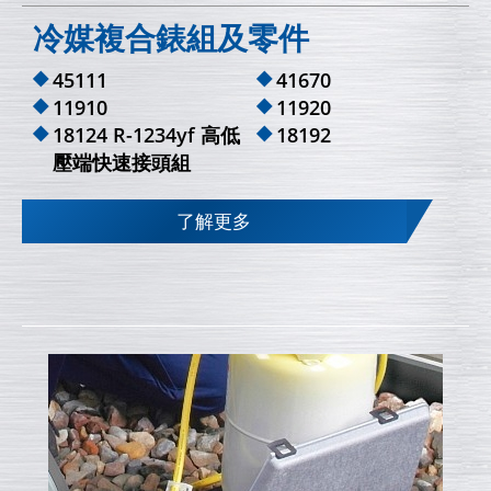
冷媒複合錶組及零件
45111
41670
11910
11920
18124 R-1234yf 高低
18192
壓端快速接頭組
了解更多