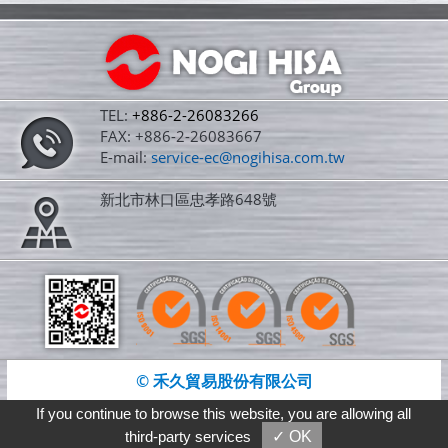
TEL:
+886-2-26083266
FAX: +886-2-26083667
E-mail:
service-ec@nogihisa.com.tw
新北市林口區忠孝路648號
© 禾久貿易股份有限公司
Designed by
GTMC
Taiwan Products
If you continue to browse this website, you are allowing all
B2BManufactures
B2BChinaSources
third-party services
✓ OK