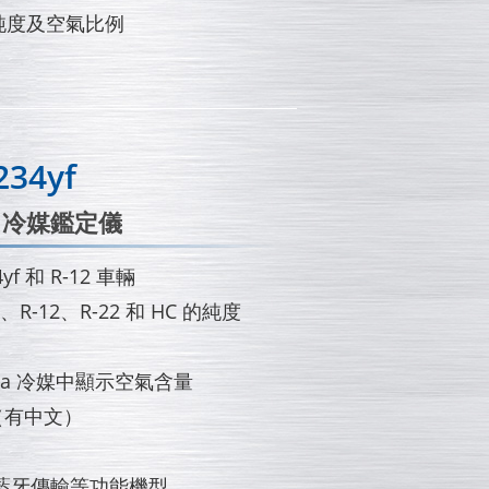
媒純度及空氣比例
234yf
yf 冷媒鑑定儀
yf 和 R-12 車輛
a、R-12、R-22 和 HC 的純度
-134a 冷媒中顯示空氣含量
（有中文）
藍牙傳輸等功能機型