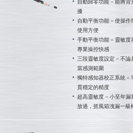
自動歸零功能 – 能將
擾
自動平衡功能 – 使操
使用方便
手動平衡功能 – 靈敏
專業操控快感
三段靈敏度設定 – 不
當感測範圍
獨特感知器校正系統 –
貫穩定的精度
超高靈敏度 – 小至年漏量
放過，抓風箱洩漏一級