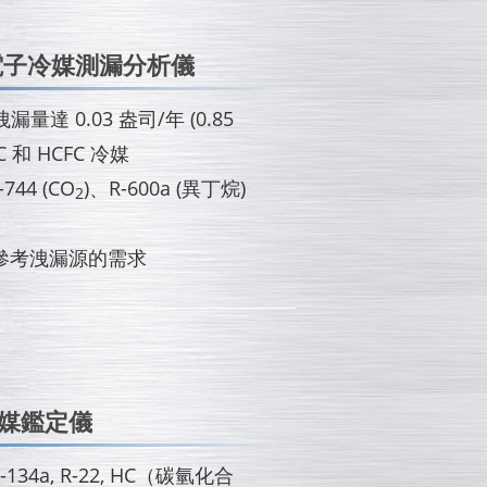
業級電子冷媒測漏分析儀
 0.03 盎司/年 (0.85
C 和 HCFC 冷媒
744 (CO
)、R-600a (異丁烷)
2
準參考洩漏源的需求
 冷媒鑑定儀
134a, R-22, HC（碳氫化合