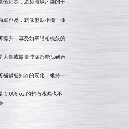
背景值歸零，避免環境污染的干
作簡單容易，就像傻瓜相機一樣
度再提升，享受如單眼相機般的
論是大量或微量洩漏都能找到適
 可補償感知器的衰化，維持一
 0.006 oz 的超微洩漏也不
棒