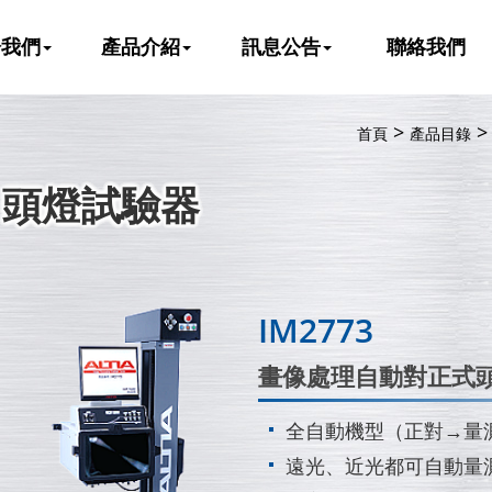
於我們
產品介紹
訊息公告
聯絡我們
首頁
產品目錄
頭燈試驗器
IM2773
畫像處理自動對正式
全自動機型（正對→量
遠光、近光都可自動量