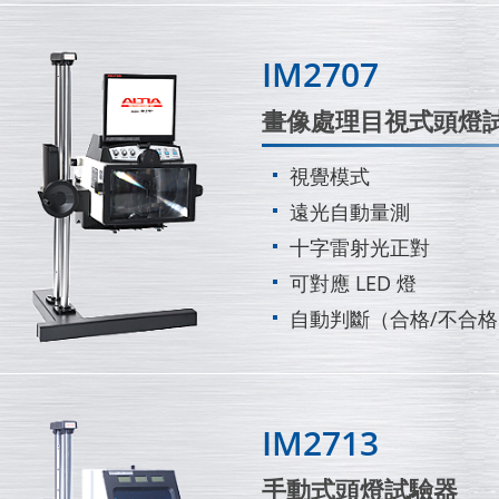
IM2707
畫像處理目視式頭燈
視覺模式
遠光自動量測
十字雷射光正對
可對應 LED 燈
自動判斷（合格/不合
IM2713
手動式頭燈試驗器