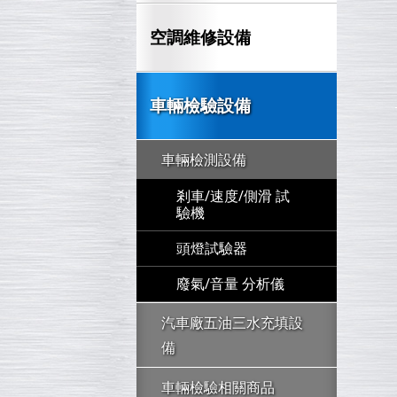
空調維修設備
車輛檢驗設備
車輛檢測設備
剎車/速度/側滑 試
驗機
頭燈試驗器
廢氣/音量 分析儀
汽車廠五油三水充填設
備
車輛檢驗相關商品