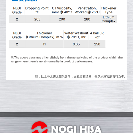
註：以上中文譯文僅供參考，文義如有歧異，概以原廠官網資料為準。