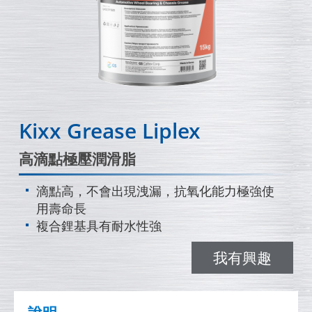
Kixx Grease Liplex
高滴點極壓潤滑脂
滴點高，不會出現洩漏，抗氧化能力極強使
用壽命長
複合鋰基具有耐水性強
我有興趣